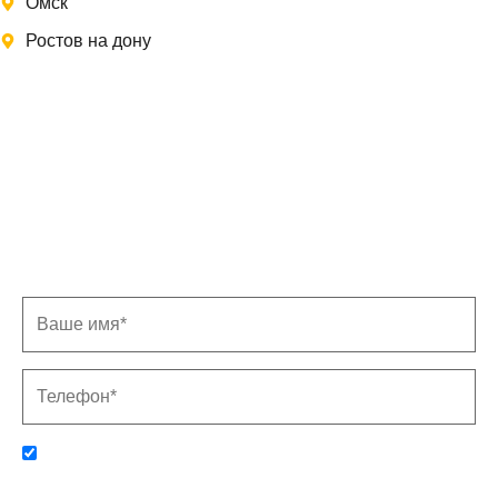
Омск
Ростов на дону
Записаться на замер
Заполните форму, и мы свяжемся с Вами в
ближайшее время
Отправляя данную форму, вы соглашаетесь с политикой