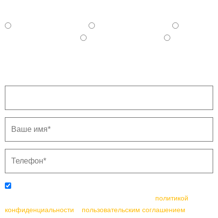
учётом материалов
100 - 150 тыс. руб.
150 - 250 тыс. руб.
250 - 350 тыс. руб.
350 - 500 тыс. руб.
500 и более тыс. руб.
Напишите ваш город.
Отправляя данную форму, вы соглашаетесь с
политикой
конфиденциальности
и
пользовательским соглашением