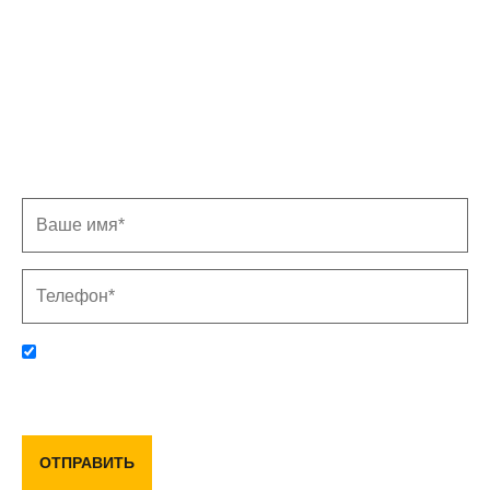
Записаться на замер
Заполните форму, и мы свяжемся с Вами в
ближайшее время
Отправляя данную форму, вы соглашаетесь с политикой
конфиденциальности и пользовательским соглашением
ОТПРАВИТЬ