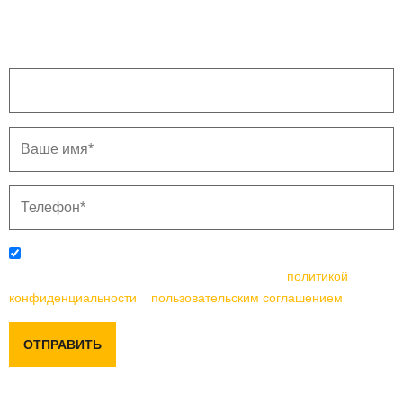
500 и более тыс. руб.
Напишите ваш город.
Отправляя данную форму, вы соглашаетесь с
политикой
конфиденциальности
и
пользовательским соглашением
ОТПРАВИТЬ