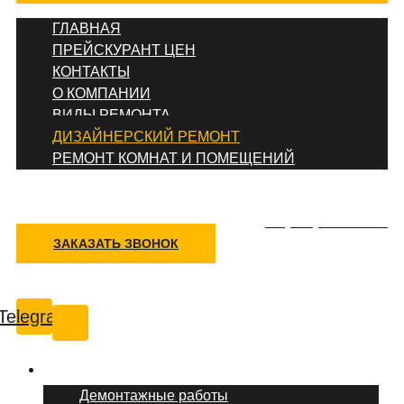
ГЛАВНАЯ
ПРЕЙСКУРАНТ ЦЕН
КОНТАКТЫ
О КОМПАНИИ
ВИДЫ РЕМОНТА
ДИЗАЙНЕРСКИЙ РЕМОНТ
РЕМОНТ КОМНАТ И ПОМЕЩЕНИЙ
+7 (495) 777-90-78
ЗАКАЗАТЬ ЗВОНОК
Ставрополь
Telegram
Услуги ремонта
Демонтажные работы