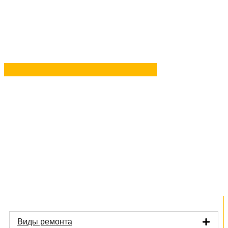
Задать вопрос
в Telegram
Задать вопрос
в MAX
Виды ремонта