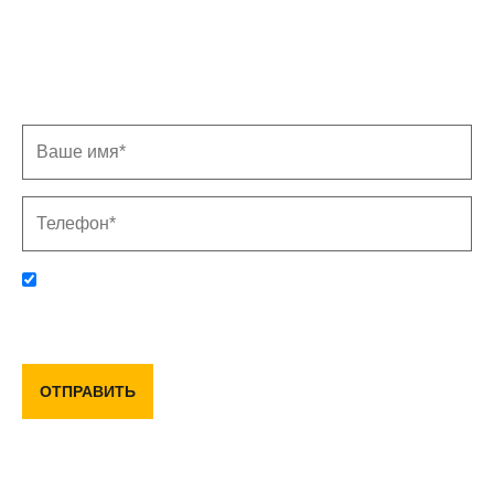
Записаться на замер
Заполните форму, и мы свяжемся с Вами в
ближайшее время
Отправляя данную форму, вы соглашаетесь с политикой
конфиденциальности и пользовательским соглашением
ОТПРАВИТЬ